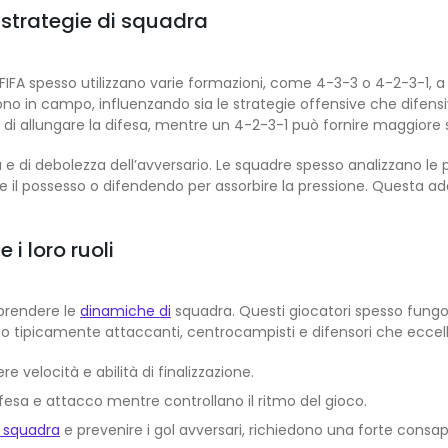
 strategie di squadra
A spesso utilizzano varie formazioni, come 4-3-3 o 4-2-3-1, a s
cono in campo, influenzando sia le strategie offensive che dif
i di allungare la difesa, mentre un 4-2-3-1 può fornire maggiore
a e di debolezza dell’avversario. Le squadre spesso analizzano le p
e il possesso o difendendo per assorbire la pressione. Questa ad
i loro ruoli
mprendere le
dinamiche di
squadra. Questi giocatori spesso fungono
no tipicamente attaccanti, centrocampisti e difensori che eccellono
 velocità e abilità di finalizzazione.
fesa e attacco mentre controllano il ritmo del gioco.
a squadra
e prevenire i gol avversari, richiedono una forte consap