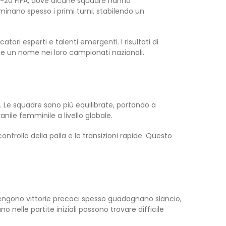
 U-20 FIFA, dove alcune squadre hanno
inano spesso i primi turni, stabilendo un
ori esperti e talenti emergenti. I risultati di
te un nome nei loro campionati nazionali.
. Le squadre sono più equilibrate, portando a
ile femminile a livello globale.
ontrollo della palla e le transizioni rapide. Questo
ottengono vittorie precoci spesso guadagnano slancio,
o nelle partite iniziali possono trovare difficile