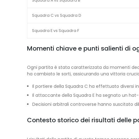
Squadra A vs Squadra B
Squadra C vs Squadra D
Squadra E vs Squadra F
Momenti chiave e punti salienti di og
Ogni partita è stata caratterizzata da momenti decis
ha cambiato le sorti, assicurando una vittoria crucial
Il portiere della Squadra C ha effettuato diversi 
Il attaccante della Squadra E ha segnato un hat-tr
Decisioni arbitrali controverse hanno suscitato dibat
Contesto storico dei risultati delle p