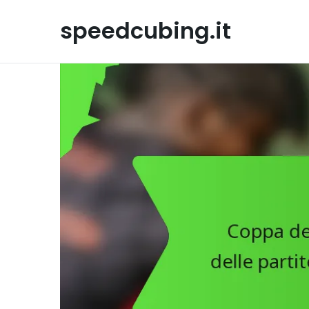
Skip
to
speedcubing.it
content