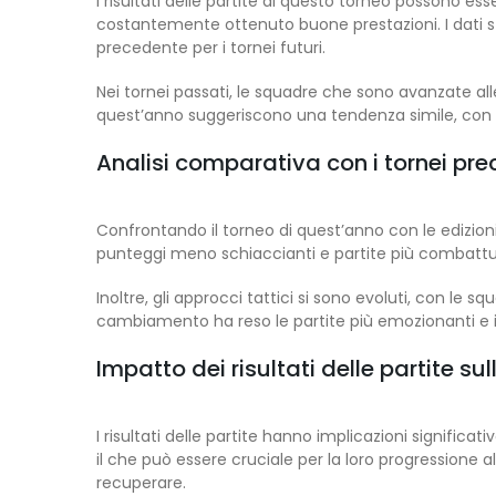
I risultati delle partite di questo torneo possono
costantemente ottenuto buone prestazioni. I dati st
precedente per i tornei futuri.
Nei tornei passati, le squadre che sono avanzate alle
quest’anno suggeriscono una tendenza simile, con d
Analisi comparativa con i tornei pre
Confrontando il torneo di quest’anno con le edizion
punteggi meno schiaccianti e partite più combattute
Inoltre, gli approcci tattici si sono evoluti, con le 
cambiamento ha reso le partite più emozionanti e i
Impatto dei risultati delle partite su
I risultati delle partite hanno implicazioni signific
il che può essere cruciale per la loro progressione all
recuperare.