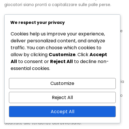
giocatori siano pronti a capitalizzare sulle palle perse.
Per eseguire un contropiede di successo, le squadre
We respect your privacy
dovrebbero concentrarsi sul mantenere una forma
difensiva compatta e sul passare rapidamente la palla alle
Cookies help us improve your experience,
giocatrici offensive. Questo richiede non solo abilità, ma
deliver personalized content, and analyze
anche alti livelli di forma fisica per sostenere movimenti
traffic. You can choose which cookies to
rapidi su e giù per il campo.
allow by clicking
Customize
. Click
Accept
All
to consent or
Reject All
to decline non-
Difese sui calci piazzati
essential cookies.
Difendere i calci piazzati è un aspetto critico della strategia
Customize
difensiva complessiva di una squadra. Le squadre devono
stabilire ruoli e responsabilità chiari durante i calci d’angolo
Reject All
e le punizioni per minimizzare il rischio di subire gol. Difese
efficaci sui calci piazzati spesso coinvolgono una
Accept All
combinazione di marcatura uomo e marcatura a zona,
adattate alle tendenze dell’avversario.