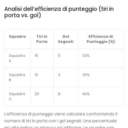
Analisi dell’efficienza di punteggio (tiri in
porta vs. gol)
Squadra
Tiri in
Gol
Efficienza di
Porta
Segnati
Punteggio (%)
Squadra
15
5
33%
A
Squadra
10
3
30%
B
Squadra
20
8
40%
C
L’efficienza di punteggio viene calcolata confrontando il
numero di tiri in porta con i gol segnati. Una percentuale
più alta indica un attacco più efficace. Le squadre con