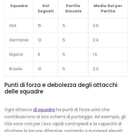
Squadra
Gol
Partite
Media Gol per
Segnati
Giocate
Partita
USA
15
5
3.0
Germania
12
5
2.4
Nigeria
8
5
1.6
Brasile
10
5
2.0
Punti di forza e debolezza degli attacchi
delle squadre
Ogni attacco
di squadra
ha punti di forza unici che
contribuiscono ai loro schemi di punteggio. Ad esempio, gli
USA sono noti per i loro rapidi contropiedi e la capacità di
sfruttare le lacune difensive, portando a punteggi elevati.