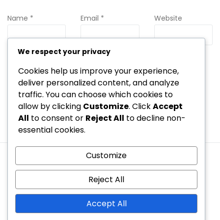
Name
*
Email
*
Website
We respect your privacy
Save my name, email, and website in this browser for the
Cookies help us improve your experience,
next time I comment.
deliver personalized content, and analyze
traffic. You can choose which cookies to
allow by clicking
Customize
. Click
Accept
All
to consent or
Reject All
to decline non-
essential cookies.
Customize
Termini di servizio
Politica di protezione dei dati
Contatto
Preferenze sui cookie
Informazioni
Reject All
Copyright © 2026 speedcubing.it | Powered by
Spexo
Accept All
WordPress Theme