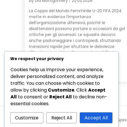
by
Lila Montgomery
21/01/2026
La Coppa del Mondo Femminile U-20 FIFA 2024
mette in evidenza l’importanza
dell’organizzazione difensiva, poiché le
disattenzioni possono portare a occasioni da gol
critiche per gli avversari. Le squadre devono
anche padroneggiare i contropiedi, sfruttando
transizioni rapide per sfruttare le debolezze
difensive e cambiare il momentum della
partita. Inoltre, strategie di pressing efficaci
We respect your privacy
giocano un […]
Cookies help us improve your experience,
Read More
deliver personalized content, and analyze
traffic. You can choose which cookies to
allow by clicking
Customize
. Click
Accept
All
to consent or
Reject All
to decline non-
essential cookies.
Customize
Reject All
Accept All
Copyright © 2026 speedcubing.it | Powered by
Spex