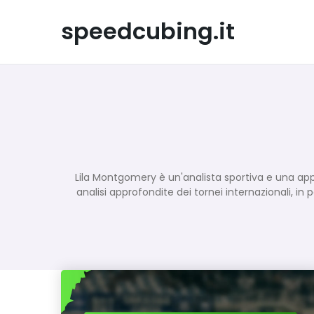
Skip
to
speedcubing.it
content
Lila Montgomery è un'analista sportiva e una appa
analisi approfondite dei tornei internazionali, in