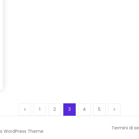
1
2
3
4
5
Termini di se
o WordPress Theme